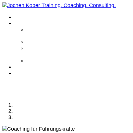
Home
Leistungen
Führungskräfte
Coaching
Business Coaching
Life Coaching /
Personal Coaching
Intensiv Coaching
Über mich
Kontakt